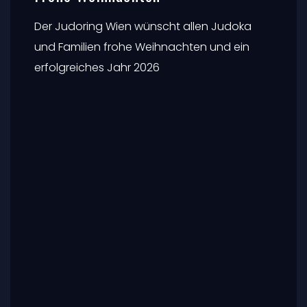
0
513
0
23. DEZEMBER 2025
ALLGEMEIN
Frohe Weihnachten
Der Judoring Wien wünscht allen Judoka
und Familien frohe Weihnachten und ein
erfolgreiches Jahr 2026