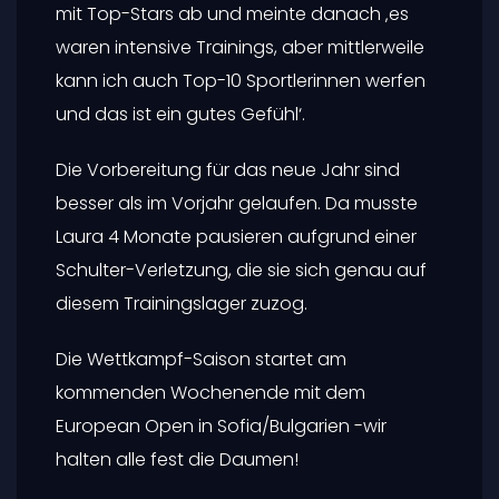
wurde.
Nach der Weihnachtspause ging es gleich
wieder rasant weiter. Anfang Jänner fand
das OTC in Mittersill/Salzburg statt, wo sich
die ‚Creme de la Creme‘ des JUDO-Sports
ein Stell dich ein gibt.
Laura spulte zahlreiche Randori-Einheiten
mit Top-Stars ab und meinte danach ‚es
waren intensive Trainings, aber mittlerweile
kann ich auch Top-10 Sportlerinnen werfen
und das ist ein gutes Gefühl‘.
Die Vorbereitung für das neue Jahr sind
besser als im Vorjahr gelaufen. Da musste