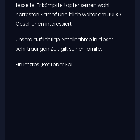
zahlreiche Medaillen in Wien und auch
teilweise in ganz Österreich ab. Edi setzte die
selbe Disziplin bei sich selbst an, er hielt sich
bis ins hohe Alter körperlich sehr fit und
stand noch mit 70 Jahren wöchentlich auf
der JUDO-Matte.
Vor einigen Jahren erlitt Edi einen schweren
Rad-Unfall, der ihn leider an den Rollstuhl
fesselte. Er kämpfte tapfer seinen wohl
härtesten Kampf und blieb weiter am JUDO
Geschehen interessiert.
Unsere aufrichtige Anteilnahme in dieser
sehr traurigen Zeit gilt seiner Familie.