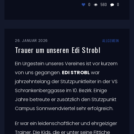
Laura 4 Monate pausieren aufgrund einer
Schulter-Verletzung, die sie sich genau auf
diesem Trainingslager zuzog.
Die Wettkampf-Saison startet am
kommenden Wochenende mit dem
European Open in Sofia/Bulgarien -wir
halten alle fest die Daumen!
0
560
0
26. JANUAR 2026
ALLGEMEIN
Trauer um unseren Edi Strobl