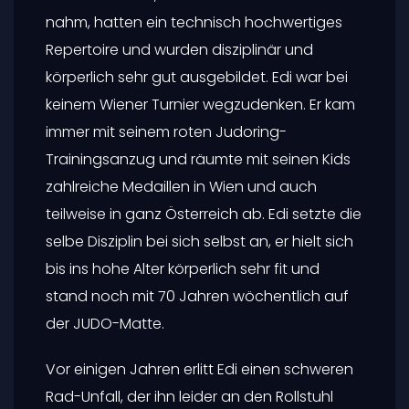
Ein Urgestein unseres Vereines ist vor kurzem
von uns gegangen.
EDI STROBL
war
jahrzehntelang der Stützpunktleiter in der VS
Schrankenberggasse im 10. Bezirk. Einige
Jahre betreute er zusätzlich den Stützpunkt
Campus Sonnwendviertel sehr erfolgreich.
Er war ein leidenschaftlicher und ehrgeiziger
Trainer. Die Kids, die er unter seine Fittiche
nahm, hatten ein technisch hochwertiges
Repertoire und wurden disziplinär und
körperlich sehr gut ausgebildet. Edi war bei
keinem Wiener Turnier wegzudenken. Er kam
immer mit seinem roten Judoring-
Trainingsanzug und räumte mit seinen Kids