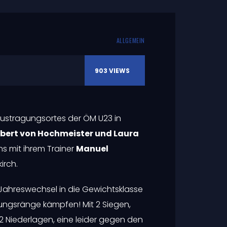
ALLGEMEIN
903
VIEWS
Austragungsortes der ÖM U23 in
bert von Hochmeister und Laura
s mit ihrem Trainer
Manuel
irch.
ahreswechsel in die Gewichtsklasse
erungsränge kämpfen! Mit 2 Siegen,
 Niederlagen, eine leider gegen den