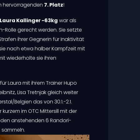
den hervorragenden
7. Platz
!
Laura Kallinger -63kg
war als
n-Rolle gerecht werden. Sie setzte
afen ihrer Gegnerin für Inaktivität
 sie nach etwa halber Kampfzeit mit
t wiederholte sie ihren
für Laura mit ihrem Trainer Hupo
bnitz, Lisa Tretnjak gleich weiter
tal/Belgien das von 30.1.-2.1.
r kurzem im OTC Mittersill mit der
 den anstehenden 6 Randori-
en sammeln.